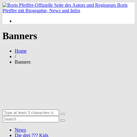
Banners
Home
/
Banners
News
Die drei ??? Kids