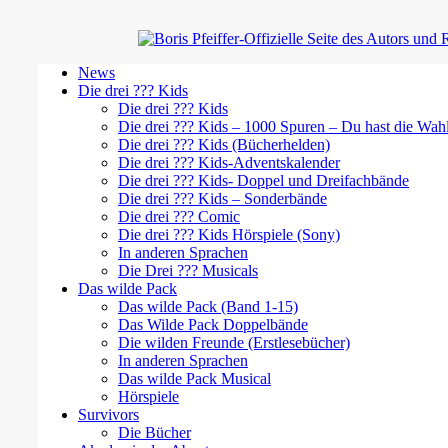
News
Die drei ??? Kids
Die drei ??? Kids
Die drei ??? Kids – 1000 Spuren – Du hast die Wah
Die drei ??? Kids (Bücherhelden)
Die drei ??? Kids-Adventskalender
Die drei ??? Kids- Doppel und Dreifachbände
Die drei ??? Kids – Sonderbände
Die drei ??? Comic
Die drei ??? Kids Hörspiele (Sony)
In anderen Sprachen
Die Drei ??? Musicals
Das wilde Pack
Das wilde Pack (Band 1-15)
Das Wilde Pack Doppelbände
Die wilden Freunde (Erstlesebücher)
In anderen Sprachen
Das wilde Pack Musical
Hörspiele
Survivors
Die Bücher