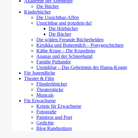
Akademie der Abenteuer
Die Bücher
Kinderbücher
Die Unsichtbar-Affen
Unsichtbar und trotzdem da!
Die Hörbücher
Die Bücher
Die wilden Freunde Bücherhelden
Kirsikka und Buttermilch – Ponygeschichten
Käthe Kruse – Die Kruselings
Ananas und der Schneehund
Familie Pullunder
Unsinkbar – Das Geheimnis der Hansa-Kogge
Für Jugendliche
Theater & Film
Filmdrehbücher
Theaterstücke
Musicals
Für Erwachsene
Krimis für Erwachsene
Fotografie
Paintress und Poet
Gedichte
Blog Randnotizen