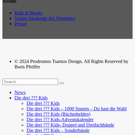
Archiv
Kidz & Books
Verlag Akademie der Abenteuer
Presse
© 2024 Prodromos Tsarnos Design. All Rights Reserved by
Boris Pfeiffer
News
Die drei ??? Kids
Die drei ??? Kids
Die drei ??? Kids – 1000 Spuren – Du hast die Wahl
Die drei ??? Kids (Bücherhelden)
Die drei ??? Kids-Adventskalender
Die drei ??? Kids- Doppel und Dreifachbände
Die drei ??? Kids – Sonderbände