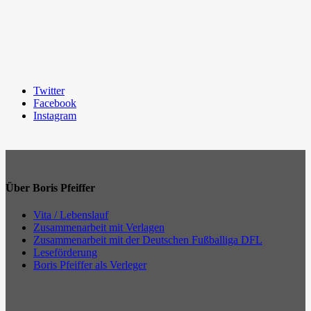
Twitter
Facebook
Instagram
Über Boris Pfeiffer
Vita / Lebenslauf
Zusammenarbeit mit Verlagen
Zusammenarbeit mit der Deutschen Fußballiga DFL
Leseförderung
Boris Pfeiffer als Verleger