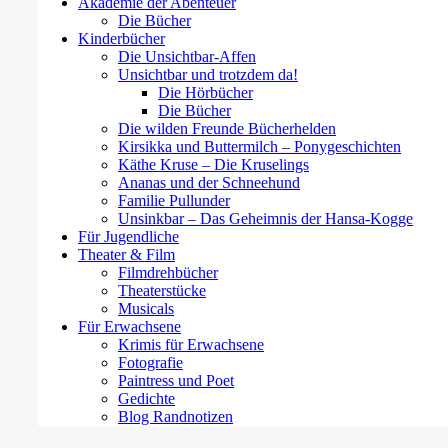
Akademie der Abenteuer
Die Bücher
Kinderbücher
Die Unsichtbar-Affen
Unsichtbar und trotzdem da!
Die Hörbücher
Die Bücher
Die wilden Freunde Bücherhelden
Kirsikka und Buttermilch – Ponygeschichten
Käthe Kruse – Die Kruselings
Ananas und der Schneehund
Familie Pullunder
Unsinkbar – Das Geheimnis der Hansa-Kogge
Für Jugendliche
Theater & Film
Filmdrehbücher
Theaterstücke
Musicals
Für Erwachsene
Krimis für Erwachsene
Fotografie
Paintress und Poet
Gedichte
Blog Randnotizen