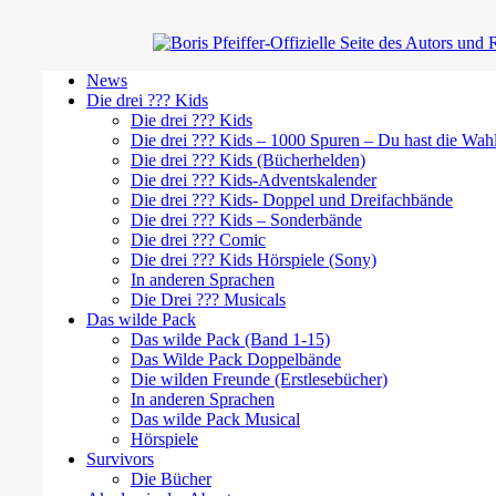
News
Die drei ??? Kids
Die drei ??? Kids
Die drei ??? Kids – 1000 Spuren – Du hast die Wah
Die drei ??? Kids (Bücherhelden)
Die drei ??? Kids-Adventskalender
Die drei ??? Kids- Doppel und Dreifachbände
Die drei ??? Kids – Sonderbände
Die drei ??? Comic
Die drei ??? Kids Hörspiele (Sony)
In anderen Sprachen
Die Drei ??? Musicals
Das wilde Pack
Das wilde Pack (Band 1-15)
Das Wilde Pack Doppelbände
Die wilden Freunde (Erstlesebücher)
In anderen Sprachen
Das wilde Pack Musical
Hörspiele
Survivors
Die Bücher