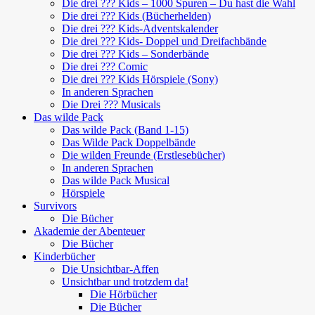
Die drei ??? Kids – 1000 Spuren – Du hast die Wahl
Die drei ??? Kids (Bücherhelden)
Die drei ??? Kids-Adventskalender
Die drei ??? Kids- Doppel und Dreifachbände
Die drei ??? Kids – Sonderbände
Die drei ??? Comic
Die drei ??? Kids Hörspiele (Sony)
In anderen Sprachen
Die Drei ??? Musicals
Das wilde Pack
Das wilde Pack (Band 1-15)
Das Wilde Pack Doppelbände
Die wilden Freunde (Erstlesebücher)
In anderen Sprachen
Das wilde Pack Musical
Hörspiele
Survivors
Die Bücher
Akademie der Abenteuer
Die Bücher
Kinderbücher
Die Unsichtbar-Affen
Unsichtbar und trotzdem da!
Die Hörbücher
Die Bücher