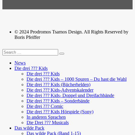
© 2024 Prodromos Tsarnos Design. All Rights Reserved by
Boris Pfeiffer
News
Die drei ??? Kids
Die drei ??? Kids
Die drei ??? Kids – 1000 Spuren – Du hast die Wahl
Die drei ??? Kids (Bücherhelden)
Die drei ??? Kids-Adventskalender
Die drei ??? Kids- Doppel und Dreifachbände
Die drei ??? Kids – Sonderbände
Die drei ??? Comic
Die drei ??? Kids Hörspiele (Sony)
In anderen Sprachen
Die Drei ??? Musicals
Das wilde Pack
Das wilde Pack (Band 1-15)