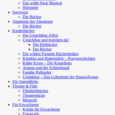
Das wilde Pack Musical
Hörspiele
Survivors
Die Bücher
Akademie der Abenteuer
Die Bücher
Kinderbücher
Die Unsichtbar-Affen
Unsichtbar und trotzdem da!
Die Hörbücher
Die Bücher
Die wilden Freunde Bücherhelden
Kirsikka und Buttermilch – Ponygeschichten
Käthe Kruse – Die Kruselings
Ananas und der Schneehund
Familie Pullunder
Unsinkbar – Das Geheimnis der Hansa-Kogge
Für Jugendliche
Theater & Film
Filmdrehbücher
Theaterstücke
Musicals
Für Erwachsene
Krimis für Erwachsene
Fotografie