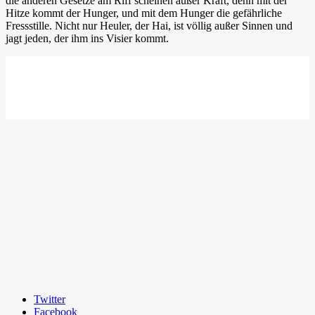
die anderen Gesetze am Riff scheinen außer Kraft, denn mit der
Hitze kommt der Hunger, und mit dem Hunger die gefährliche
Fressstille. Nicht nur Heuler, der Hai, ist völlig außer Sinnen und
jagt jeden, der ihm ins Visier kommt.
Twitter
Facebook