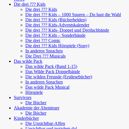
Die drei ??? Kids
Die drei ??? Kids
Die drei ??? Kids – 1000 Spuren – Du hast die Wahl
Die drei ??? Kids (Bücherhelden)
Die drei ??? Kids-Adventskalender
Die drei ??? Kids- Doppel und Dreifachbände
Die drei ??? Kids – Sonderbände
Die drei ??? Comic
Die drei ??? Kids Hörspiele (Sony)
In anderen Sprachen
Die Drei ??? Musicals
Das wilde Pack
Das wilde Pack (Band 1-15)
Das Wilde Pack Doppelbände
Die wilden Freunde (Erstlesebücher)
In anderen Sprachen
Das wilde Pack Musical
Hörspiele
Survivors
Die Bücher
Akademie der Abenteuer
Die Bücher
Kinderbücher
Die Unsichtbar-Affen
Unsichtbar und trotzdem da!