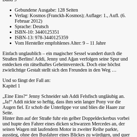
Gebundene Ausgabe: 128 Seiten
Verlag: Kosmos (Franckh-Kosmos); Auflage: 1., Aufl. (6.
Februar 2012)
Sprache: Deutsch
ISBN-10: 3440125351
ISBN-13: 978-3440125359
Vom Hersteller empfohlenes Alter: 9 – 11 Jahre
Einfach unglaublich – ein magischer Sessel wandert durch die
Straßen Berlins! Addi, Jenny und Ağan verfolgen seine Spur und
entdecken ein rätselhaftes Geheimversteck. Doch eine höchst
zwielichtige Gestalt stellt sich den Freunden in den Weg …
Und so fängt der Fall an:
Kapitel 1
„Eine Eins?“ Jenny Schneider sah Addi Felsfisch ungläubig an.
„Ja!“ Addi nickte so heftig, dass ihm sein langer Pony vor die
Augen fiel. Er schob die Unterlippe vor und blies die Haare zur
Seite.
Hinter ihm auf der Straße fuhr ein gelber Doppeldeckerbus vorbei
und hupte den Fahrer eines dicken schwarzen Mercedes an, der
seinen Wagen mit laufendem Motor in zweiter Reihe parkte,
ausstieg, ohne den Busfahrer eines Blickes zu würdigen, und quer