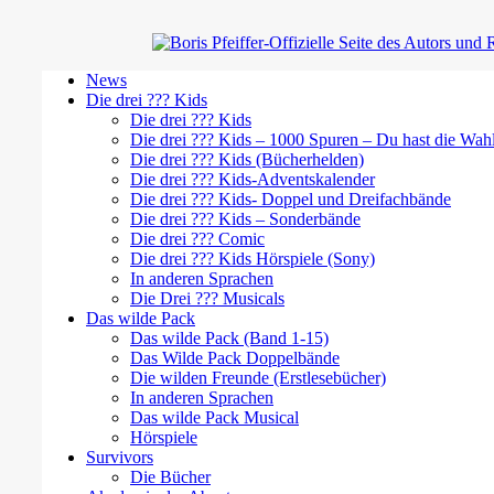
News
Die drei ??? Kids
Die drei ??? Kids
Die drei ??? Kids – 1000 Spuren – Du hast die Wah
Die drei ??? Kids (Bücherhelden)
Die drei ??? Kids-Adventskalender
Die drei ??? Kids- Doppel und Dreifachbände
Die drei ??? Kids – Sonderbände
Die drei ??? Comic
Die drei ??? Kids Hörspiele (Sony)
In anderen Sprachen
Die Drei ??? Musicals
Das wilde Pack
Das wilde Pack (Band 1-15)
Das Wilde Pack Doppelbände
Die wilden Freunde (Erstlesebücher)
In anderen Sprachen
Das wilde Pack Musical
Hörspiele
Survivors
Die Bücher