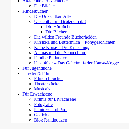
Akademie der Abenteuer
Die Bücher
Kinderbücher
Die Unsichtbar-Affen
Unsichtbar und trotzdem da!
Die Hörbücher
Die Bücher
Die wilden Freunde Bücherhelden
Kirsikka und Buttermilch – Ponygeschichten
Käthe Kruse – Die Kruselings
Ananas und der Schneehund
Familie Pullunder
Unsinkbar – Das Geheimnis der Hansa-Kogge
Für Jugendliche
Theater & Film
Filmdrehbücher
Theaterstücke
Musicals
Für Erwachsene
Krimis für Erwachsene
Fotografie
Paintress und Poet
Gedichte
Blog Randnotizen