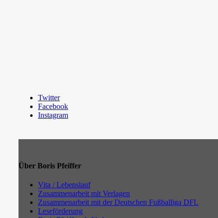
Twitter
Facebook
Instagram
Über Boris Pfeiffer
Vita / Lebenslauf
Zusammenarbeit mit Verlagen
Zusammenarbeit mit der Deutschen Fußballiga DFL
Leseförderung