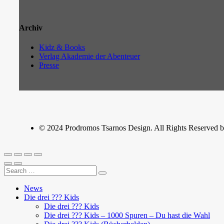
Archiv
Kidz & Books
Verlag Akademie der Abenteuer
Presse
© 2024 Prodromos Tsarnos Design. All Rights Reserved by
News
Die drei ??? Kids
Die drei ??? Kids
Die drei ??? Kids – 1000 Spuren – Du hast die Wahl