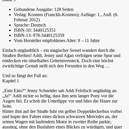
Gebundene Ausgabe: 128 Seiten
Verlag: Kosmos (Franckh-Kosmos); Auflage: 1., Aufl. (6.
Februar 2012)
Sprache: Deutsch
ISBN-10: 3440125351
ISBN-13: 978-3440125359
Vom Hersteller empfohlenes Alter: 9 – 11 Jahre
Einfach unglaublich – ein magischer Sessel wandert durch die
Straßen Berlins! Addi, Jenny und Ağan verfolgen seine Spur und
entdecken ein rätselhaftes Geheimversteck. Doch eine höchst
zwielichtige Gestalt stellt sich den Freunden in den Weg …
Und so fängt der Fall an:
Kapitel 1
„Eine Eins?“ Jenny Schneider sah Addi Felsfisch ungläubig an.
„Ja!“ Addi nickte so heftig, dass ihm sein langer Pony vor die
Augen fiel. Er schob die Unterlippe vor und blies die Haare zur
Seite.
Hinter ihm auf der Straße fuhr ein gelber Doppeldeckerbus vorbei
und hupte den Fahrer eines dicken schwarzen Mercedes an, der
seinen Wagen mit laufendem Motor in zweiter Reihe parkte,
ausstieg, ohne den Busfahrer eines Blickes zu würdigen, und quer