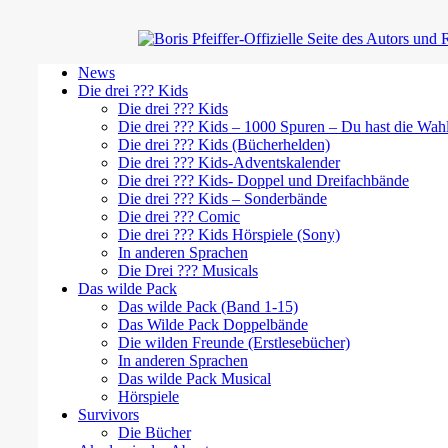
News
Die drei ??? Kids
Die drei ??? Kids
Die drei ??? Kids – 1000 Spuren – Du hast die Wah
Die drei ??? Kids (Bücherhelden)
Die drei ??? Kids-Adventskalender
Die drei ??? Kids- Doppel und Dreifachbände
Die drei ??? Kids – Sonderbände
Die drei ??? Comic
Die drei ??? Kids Hörspiele (Sony)
In anderen Sprachen
Die Drei ??? Musicals
Das wilde Pack
Das wilde Pack (Band 1-15)
Das Wilde Pack Doppelbände
Die wilden Freunde (Erstlesebücher)
In anderen Sprachen
Das wilde Pack Musical
Hörspiele
Survivors
Die Bücher