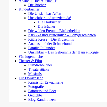
Akademie der Abenteuer
Die Bücher
Kinderbücher
Die Unsichtbar-Affen
Unsichtbar und trotzdem da!
Die Hörbücher
Die Bücher
Die wilden Freunde Bücherhelden
Kirsikka und Buttermilch – Ponygeschichten
Käthe Kruse – Die Kruselings
Ananas und der Schneehund
Familie Pullunder
Unsinkbar – Das Geheimnis der Hansa-Kogge
Für Jugendliche
Theater & Film
Filmdrehbücher
Theaterstücke
Musicals
Für Erwachsene
Krimis für Erwachsene
Fotografie
Paintress und Poet
Gedichte
Blog Randnotizen