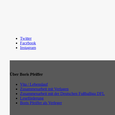
Twitter
Facebook
Instagram
Über Boris Pfeiffer
Vita / Lebenslauf
Zusammenarbeit mit Verlagen
Zusammenarbeit mit der Deutschen Fußballiga DFL
Leseförderung
Boris Pfeiffer als Verleger