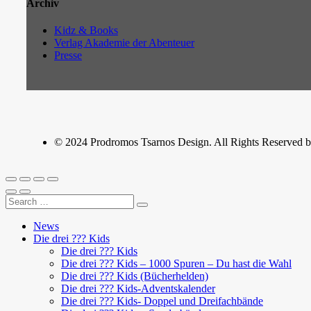
Archiv
Kidz & Books
Verlag Akademie der Abenteuer
Presse
© 2024 Prodromos Tsarnos Design. All Rights Reserved by
News
Die drei ??? Kids
Die drei ??? Kids
Die drei ??? Kids – 1000 Spuren – Du hast die Wahl
Die drei ??? Kids (Bücherhelden)
Die drei ??? Kids-Adventskalender
Die drei ??? Kids- Doppel und Dreifachbände